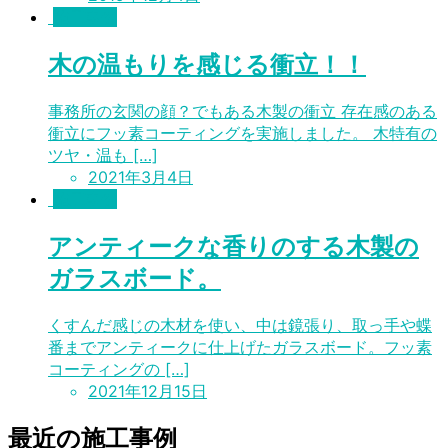
施工事例
木の温もりを感じる衝立！！
事務所の玄関の顔？でもある木製の衝立 存在感のある
衝立にフッ素コーティングを実施しました。 木特有の
ツヤ・温も […]
2021年3月4日
施工事例
アンティークな香りのする木製の
ガラスボード。
くすんだ感じの木材を使い、中は鏡張り、取っ手や蝶
番までアンティークに仕上げたガラスボード。フッ素
コーティングの […]
2021年12月15日
最近の施工事例