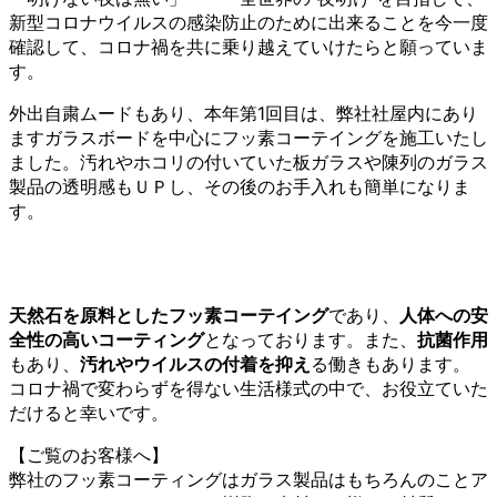
新型コロナウイルスの感染防止のために出来ることを今一度
確認して、コロナ禍を共に乗り越えていけたらと願っていま
す。
外出自粛ムードもあり、本年第1回目は、弊社社屋内にあり
ますガラスボードを中心にフッ素コーテイングを施工いたし
ました。汚れやホコリの付いていた板ガラスや陳列のガラス
製品の透明感もＵＰし、その後のお手入れも簡単になりま
す。
天然石を原料としたフッ素コーテイング
であり、
人体への安
全性の高いコーティング
となっております。また、
抗菌作用
もあり、
汚れやウイルスの付着を抑え
る働きもあります。
コロナ禍で変わらずを得ない生活様式の中で、お役立ていた
だけると幸いです。
【ご覧のお客様へ】
弊社のフッ素コーティングはガラス製品はもちろんのことア