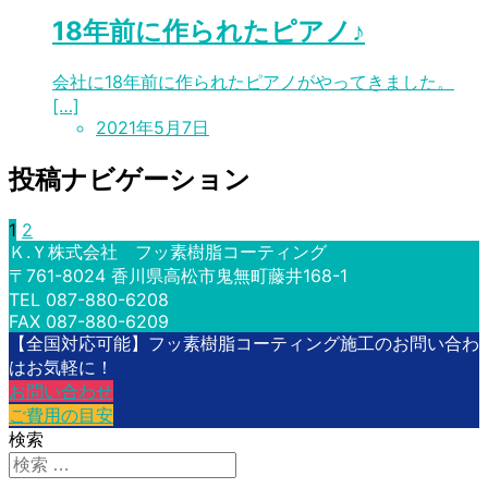
18年前に作られたピアノ♪
会社に18年前に作られたピアノがやってきました。
[…]
2021年5月7日
投稿ナビゲーション
1
2
Ｋ.Ｙ株式会社 フッ素樹脂コーティング
〒761-8024 香川県高松市鬼無町藤井168-1
TEL 087-880-6208
FAX 087-880-6209
【全国対応可能】フッ素樹脂コーティング施工のお問い合わ
はお気軽に！
お問い合わせ
ご費用の目安
検索